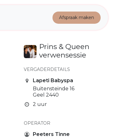
ADEAUBON
Cursussen
Afspraak m
ak​​en
Prins & Queen
verwensessie
VERGADERDETAILS
Lapeti Babyspa
Buitensteinde 16
Geel 2440
2 uur
OPERATOR
Peeters Tinne