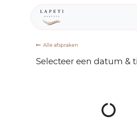
Overslaan naar inhoud
Home
wie ben ik
Alle afspraken
Selecteer een datum & ti