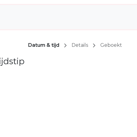
Shop
Blog-Socials
Arrangementen
C
Datum & tijd
Details
Geboekt
jdstip